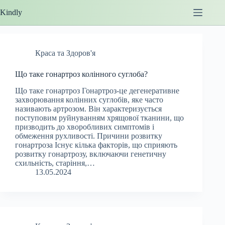
Перейти
Kindly
до
вмісту
Краса та Здоров'я
Що таке гонартроз колінного суглоба?
Що таке гонартроз Гонартроз-це дегенеративне
захворювання колінних суглобів, яке часто
називають артрозом. Він характеризується
поступовим руйнуванням хрящової тканини, що
призводить до хворобливих симптомів і
обмеження рухливості. Причини розвитку
гонартроза Існує кілька факторів, що сприяють
розвитку гонартрозу, включаючи генетичну
схильність, старіння,…
13.05.2024