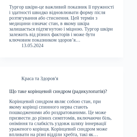
Тургор шкіри-це важливий показник її пружності
і здатності швидко відновлювати форму після
розтягування або стиснення. Цей термін з
медицини означає стан, в якому шкіра
залишається підтягнутою і міцною. Тургор шкіри
залежить від різних факторів і може бути
ключовим показником здоров’я…
13.05.2024
Краса та Здоров'я
Що таке корінцевий синдром (радикулопатія)?
Корінцевий синдром являє собою стан, при
якому корінці спинного нерва стають
пошкодженими або роздратованими. Це може
призвести до різних симптомів, включаючи біль,
оніміння та слабкість уздовж шляху іннервації
ураженого корінця. Корінцевий синдром може
впливати на різні відділи хребта, такі як…