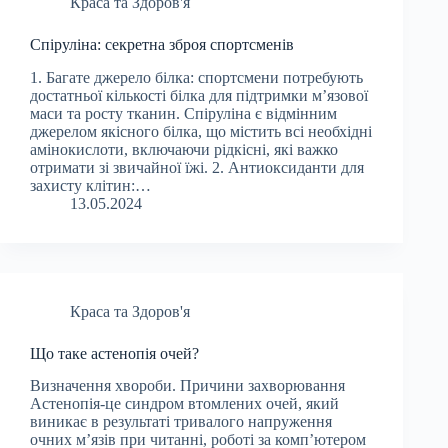
Краса та Здоров'я
Спіруліна: секретна зброя спортсменів
1. Багате джерело білка: спортсмени потребують
достатньої кількості білка для підтримки м’язової
маси та росту тканин. Спіруліна є відмінним
джерелом якісного білка, що містить всі необхідні
амінокислоти, включаючи рідкісні, які важко
отримати зі звичайної їжі. 2. Антиоксиданти для
захисту клітин:…
13.05.2024
Краса та Здоров'я
Що таке астенопія очей?
Визначення хвороби. Причини захворювання
Астенопія-це синдром втомлених очей, який
виникає в результаті тривалого напруження
очних м’язів при читанні, роботі за комп’ютером