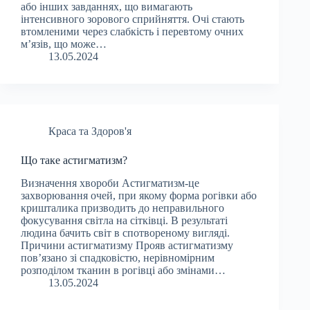
або інших завданнях, що вимагають
інтенсивного зорового сприйняття. Очі стають
втомленими через слабкість і перевтому очних
м’язів, що може…
13.05.2024
Краса та Здоров'я
Що таке астигматизм?
Визначення хвороби Астигматизм-це
захворювання очей, при якому форма рогівки або
кришталика призводить до неправильного
фокусування світла на сітківці. В результаті
людина бачить світ в спотвореному вигляді.
Причини астигматизму Прояв астигматизму
пов’язано зі спадковістю, нерівномірним
розподілом тканин в рогівці або змінами…
13.05.2024