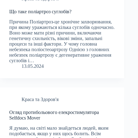
Що таке поліартроз суглобів?
Причина Поліартроз-це хронічне захворювання,
при якому уражаються кілька суглобів одночасно.
Воно може мати різні причини, включаючи
генетичну схильність, вікові зміни, запальні
процеси та інші фактори. У чому головна
небезпека поліостеоартрозу Однією з головних
небезпек поліартрозу є дегенеративне ураження
суглобів і…
13.05.2024
Краса та Здоров'я
Огляд протибольового елекростимулятора
Selfdocs Mover
Я думаю, на світі мало знайдеться людей, яким
подобається, якщо у них щось болить. Всім