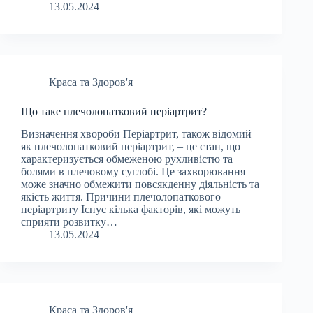
13.05.2024
Краса та Здоров'я
Що таке плечолопатковий періартрит?
Визначення хвороби Періартрит, також відомий
як плечолопатковий періартрит, – це стан, що
характеризується обмеженою рухливістю та
болями в плечовому суглобі. Це захворювання
може значно обмежити повсякденну діяльність та
якість життя. Причини плечолопаткового
періартриту Існує кілька факторів, які можуть
сприяти розвитку…
13.05.2024
Краса та Здоров'я