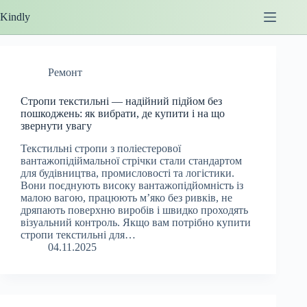
Перейти
Kindly
до
вмісту
Ремонт
Стропи текстильні — надійний підйом без
пошкоджень: як вибрати, де купити і на що
звернути увагу
Текстильні стропи з поліестерової
вантажопідіймальної стрічки стали стандартом
для будівництва, промисловості та логістики.
Вони поєднують високу вантажопідйомність із
малою вагою, працюють м’яко без ривків, не
дряпають поверхню виробів і швидко проходять
візуальний контроль. Якщо вам потрібно купити
стропи текстильні для…
04.11.2025