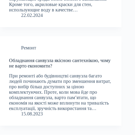
Кроме того, акриловые краски для стен,
использующие воду в качестве…
22.02.2024
Ремонт
Обладнання санвузла якісною сантехнікою, чому
не варто економити?
При ремонті або будівництві санвузла багато
людей починають думати про зменшення витрат,
про вибір більш доступних за ціною
комплектуючих. Проте, коли мова йде про
обладнання санвузла, варто пам’ятати, що
економія на якості може вплинути на тривалість
експлуатації, зручність використання та…
15.08.2023