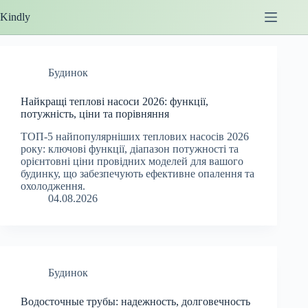
Перейти
Kindly
до
вмісту
Будинок
Найкращі теплові насоси 2026: функції,
потужність, ціни та порівняння
ТОП-5 найпопулярніших теплових насосів 2026
року: ключові функції, діапазон потужності та
орієнтовні ціни провідних моделей для вашого
будинку, що забезпечують ефективне опалення та
охолодження.
04.08.2026
Будинок
Водосточные трубы: надежность, долговечность