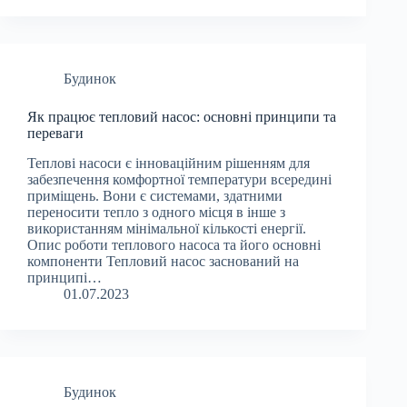
Будинок
Як працює тепловий насос: основні принципи та
переваги
Теплові насоси є інноваційним рішенням для
забезпечення комфортної температури всередині
приміщень. Вони є системами, здатними
переносити тепло з одного місця в інше з
використанням мінімальної кількості енергії.
Опис роботи теплового насоса та його основні
компоненти Тепловий насос заснований на
принципі…
01.07.2023
Будинок