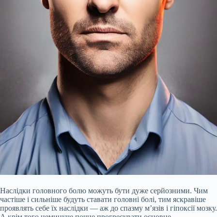
Наслідки головного болю можуть бути дуже серйозними. Чим
частіше і сильніше будуть ставати головні болі, тим яскравіше
проявлять себе їх наслідки — аж до спазму м’язів і гіпоксії мозку.
А крім того неминуче почне прогресувати основне