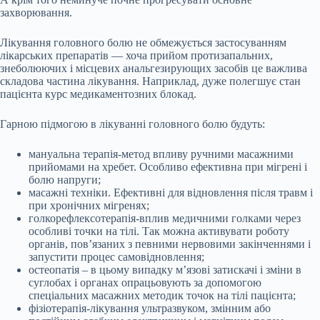
захворювання.
Лікування головного болю не обмежується застосуванням
лікарських препаратів — хоча прийом протизапальних,
знеболюючих і місцевих анальгезирующих засобів це важлива
складова частина лікування. Наприклад, дуже полегшує стан
пацієнта курс медикаментозних блокад.
Гарною підмогою в лікуванні головного болю будуть:
мануальна терапія-метод впливу ручними масажними
прийомами на хребет. Особливо ефективна при мігрені і
болю напруги;
масажні техніки. Ефективні для відновлення після травм і
при хронічних мігренях;
голкорефлексотерапія-вплив медичними голками через
особливі точки на тілі. Так можна активувати роботу
органів, пов’язаних з певними нервовими закінченнями і
запустити процес самовідновлення;
остеопатія – в цьому випадку м’язові затискачі і зміни в
суглобах і органах опрацьовують за допомогою
спеціальних масажних методик точок на тілі пацієнта;
фізіотерапія-лікування ультразвуком, змінним або