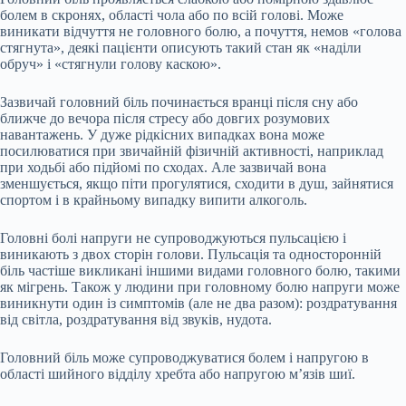
болем в скронях, області чола або по всій голові. Може
виникати відчуття не головного болю, а почуття, немов «голова
стягнута», деякі пацієнти описують такий стан як «наділи
обруч» і «стягнули голову каскою».
Зазвичай головний біль починається вранці після сну або
ближче до вечора після стресу або довгих розумових
навантажень. У дуже рідкісних випадках вона може
посилюватися при звичайній фізичній активності, наприклад
при ходьбі або підйомі по сходах. Але зазвичай вона
зменшується, якщо піти прогулятися, сходити в душ, зайнятися
спортом і в крайньому випадку випити алкоголь.
Головні болі напруги не супроводжуються пульсацією і
виникають з двох сторін голови. Пульсація та односторонній
біль частіше викликані іншими видами головного болю, такими
як мігрень. Також у людини при головному болю напруги може
виникнути один із симптомів (але не два разом): роздратування
від світла, роздратування від звуків, нудота.
Головний біль може супроводжуватися болем і напругою в
області шийного відділу хребта або напругою м’язів шиї.