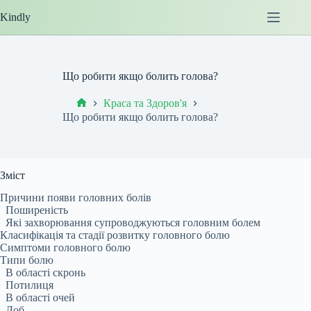
Перейти
Kindly
до
вмісту
Що робити якщо болить голова?
Краса та Здоров'я
Головна
Що робити якщо болить голова?
Зміст
Причини появи головних болів
Поширеність
Які захворювання супроводжуються головним болем
Класифікація та стадії розвитку головного болю
Симптоми головного болю
Типи болю
В області скронь
Потилиця
В області очей
Лоб