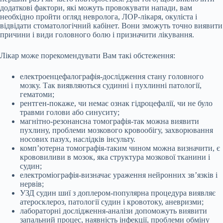
додаткові фактори, які можуть провокувати напади, вам
необхідно пройти огляд невролога, ЛОР-лікаря, окуліста і
відвідати стоматологічний кабінет. Вони зможуть точно виявити
причини і види головного болю і призначити лікування.
Лікар може порекомендувати Вам такі обстеження:
електроенцефалографія-дослідження стану головного
мозку. Так виявляються судинні і пухлинні патології,
гематоми;
рентген-покаже, чи немає ознак гідроцефалії, чи не було
травми голови або синуситу;
магнітно-резонансна томографія-так можна виявити
пухлину, проблеми мозкового кровообігу, захворювання
носових пазух, наслідків інсульту.
комп’ютерна томографія-таким чином можна визначити, є
крововиливи в мозок, яка структура мозкової тканини і
судин;
електроміографія-визначає ураження нейронних зв’язків і
нервів;
УЗД судин шиї з доплером-популярна процедура виявляє
атеросклероз, патології судин і кровотоку, аневризми;
лабораторні дослідження-аналізи допоможуть виявити
запальний процес, наявність інфекції, проблеми обміну