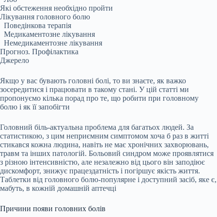
Які обстеження необхідно пройти
Лікування головного болю
Поведінкова терапія
Медикаментозне лікування
Немедикаментозне лікування
Прогноз. Профілактика
Джерело
Якщо у вас бувають головні болі, то ви знаєте, як важко
зосередитися і працювати в такому стані. У цій статті ми
пропонуємо кілька порад про те, що робити при головному
болю і як її запобігти
Головний біль-актуальна проблема для багатьох людей. За
статистикою, з цим неприємним симптомом хоча б раз в житті
стикався кожна людина, навіть не має хронічних захворювань,
травм та інших патологій. Больовий синдром може проявлятися
з різною інтенсивністю, але незалежно від цього він заподіює
дискомфорт, знижує працездатність і погіршує якість життя.
Таблетки від головного болю-популярне і доступний засіб, яке є,
мабуть, в кожній домашній аптечці
Причини появи головних болів