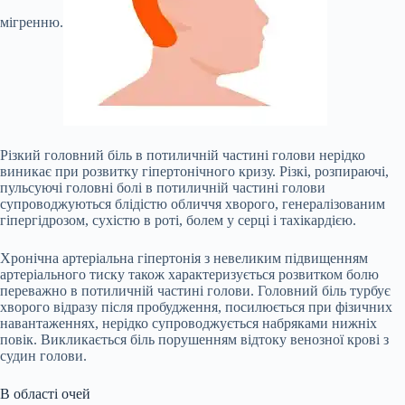
мігренню.
Різкий головний біль в потиличній частині голови нерідко
виникає при розвитку гіпертонічного кризу. Різкі, розпираючі,
пульсуючі головні болі в потиличній частині голови
супроводжуються блідістю обличчя хворого, генералізованим
гіпергідрозом, сухістю в роті, болем у серці і тахікардією.
Хронічна артеріальна гіпертонія з невеликим підвищенням
артеріального тиску також характеризується розвитком болю
переважно в потиличній частині голови. Головний біль турбує
хворого відразу після пробудження, посилюється при фізичних
навантаженнях, нерідко супроводжується набряками нижніх
повік. Викликається біль порушенням відтоку венозної крові з
судин голови.
В області очей