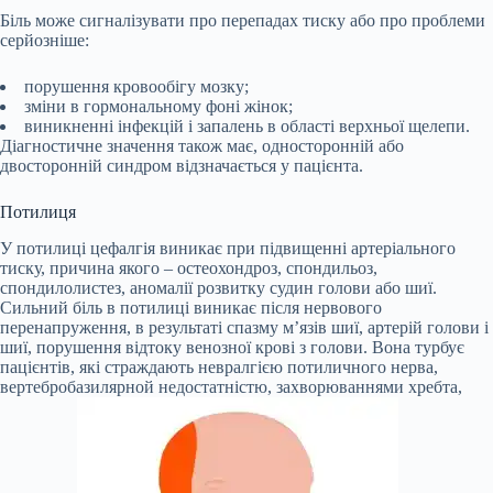
Біль може сигналізувати про перепадах тиску або про проблеми
серйозніше:
порушення кровообігу мозку;
зміни в гормональному фоні жінок;
виникненні інфекцій і запалень в області верхньої щелепи.
Діагностичне значення також має, односторонній або
двосторонній синдром відзначається у пацієнта.
Потилиця
У потилиці цефалгія виникає при підвищенні артеріального
тиску, причина якого – остеохондроз, спондильоз,
спондилолистез, аномалії розвитку судин голови або шиї.
Сильний біль в потилиці виникає після нервового
перенапруження, в результаті спазму м’язів шиї, артерій голови і
шиї, порушення відтоку венозної крові з голови. Вона турбує
пацієнтів, які страждають невралгією потиличного нерва,
вертебробазилярной недостатністю, захворюваннями хребта,