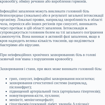
кровообігу, обміну речовин або вироблення гормонів.
Інфекційні запалення можуть викликати головний біль
безпосередньо (локально) або в результаті загальної інтоксикації
організму. Локальні прояви, наприклад хворобливість в області
чола, перенісся або інших регіонів при синуситі, виникають
через протікає в цій області запалення. Інтоксикація ж
супроводжується головним болем на тлі загального погіршення
самопочуття. Вона виникає в активній фазі запалення, якщо в
кров надходить велика кількість токсинів, що виділяються
бактеріями або вірусами.
При неінфекційних хронічних захворюваннях біль в голові
зазвичай пов’язана з порушенням кровообігу.
Захворювання і стани, при яких може виникати головний біль:
грип, синусит, інфекційні захворювання носоглотки;
захворювання сечостатевої системи (наприклад,
пієлонефрит);
підвищений артеріальний тиск (артеріальна гіпертензія);
новоутворення-кісти, пухлини;
менінгіт, менінгоенцефаліт;
гіпоглікемія (цукровий діабет, хвороба Аддісона);