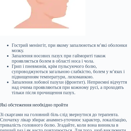
Гострий менінгіт, при якому запалюються м’які оболонки
мозку.
Запалення носових пазух при гаймориті також
проявляється болем в області носа і чола.
Грип і пневмонія, крім пульсуючого болю,
супроводжуються загальною слабкістю, болем у м’язах і
підвищенням температури, лихоманкою.
Запалення лобової пазухи (фронтит). Неприємні відчуття
над очима проявляються при кожному русі, а проходять
тільки після прочищення пазух.
Які обстеження необхідно пройти
Зі скаргами на головний біль слід звернутися до терапевта.
Спочатку лікар збирає анамнез-уточнює характер, локалізацію,
тривалість головного болю. Згадайте, коли вона виникла в
перший раз і як часто повторюється. Для того, щоб виключити