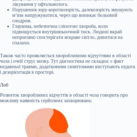
лікування у офтальмолога.
Порушення зору-короткозорість, далекозорість змушують
м’язи напружуватися, через що виникає больовий
синдром.
Глаукома, небезпечна сліпотою хвороба, коли
підвищується внутрішньоочний тиск. Людині вкрай
неприємно спостерігати яскраве світло, дивитися на
спалахи.
Також часто проявляється хворобливими відчуттями в області
чола і очей струс мозку. Тут діагностика не складна: є факт
недавньої травми, додатковими симптомами виступають нудота
і дезорієнтація в просторі.
Лоб
Розвиток хворобливих відчуттів в області чола говорить про
можливу наявність серйозних захворювань: