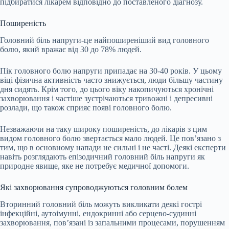
підбиратися лікарем відповідно до поставленого діагнозу.
Поширеність
Головний біль напруги-це найпоширеніший вид головного
болю, який вражає від 30 до 78% людей.
Пік головного болю напруги припадає на 30-40 років. У цьому
віці фізична активність часто знижується, люди більшу частину
дня сидять. Крім того, до цього віку накопичуються хронічні
захворювання і частіше зустрічаються тривожні і депресивні
розлади, що також сприяє появі головного болю.
Незважаючи на таку широку поширеність, до лікарів з цим
видом головного болю звертається мало людей. Це пов’язано з
тим, що в основному напади не сильні і не часті. Деякі експерти
навіть розглядають епізодичний головний біль напруги як
природне явище, яке не потребує медичної допомоги.
Які захворювання супроводжуються головним болем
Вторинний головний біль можуть викликати деякі гострі
інфекційні, аутоімунні, ендокринні або серцево-судинні
захворювання, пов’язані із запальними процесами, порушенням