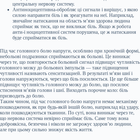
центральну нервову систему.
Антиноцицептивна-обробляє ці сигнали і вирішує, з якою
силою направити біль і як зреагувати на неї. Наприклад,
звичайне натискання на область м’язи здорова людина
сприймає як тиск, що не викликає біль. Якщо ж робота
анти-і ноцицептивної систем порушена, це ж натискання
буде сприйматися як біль.
Під час головного болю напруги, особливо при хронічній формі,
небольові подразники сприймаються як больові. Це виникає
через те, що повторюється больовий сигнал підвищує чутливість
головного мозку до больових імпульсів — таке підвищення
чутливості називають сенситизацией. В результаті м’язи шиї і
голови напружуються, через що біль посилюється. Це ще більше
підвищує чутливість головного мозку до болю, що посилює
стиснення м’язів голови і шиї. Виходить порочне коло: біль
призводить до болю.
Таким чином, під час головного болю напруги немає механізму
пошкодження, як при будь-якій іншій болю, наприклад від удару,
коли пошкоджуються тканини. По суті, вона виникає через те,
що нервова система невірно сприймає біль. Саме тому вона
доброякісна, безпечна і ніколи не загрожує здоров’ю людини,
але при цьому сильно знижує якість життя.