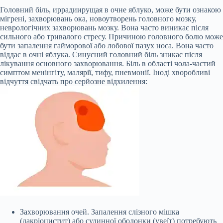
Головний біль, иррадиирущая в очне яблуко, може бути ознакою
мігрені, захворювань ока, новоутворень головного мозку,
неврологічних захворювань мозку. Вона часто виникає після
сильного або тривалого стресу. Причиною головного болю може
бути запалення гайморової або лобової пазух носа. Вона часто
віддає в очні яблука. Синусний головний біль зникає після
лікування основного захворювання. Біль в області чола-частий
симптом менінгіту, малярії, тифу, пневмонії. Іноді хворобливі
відчуття свідчать про серйозне відхилення:
Захворювання очей. Запалення слізного мішка
(дакріоцистит) або судинної оболонки (увеїт) потребують