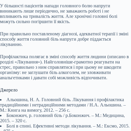
У більшості пацієнтів напади головного болю напруги
виникають лише періодично, не заважають роботі і не
впливають на тривалість життя. Але хронічні головні болі
можуть сильно погіршити її якість.
При правильно поставленому діагнозі, адекватної терапії і зміні
способу життя головний біль напруги добре піддається
лікуванню.
Профілактика полягає в зміні способу життя людини (описано в
розділі «Лікування»). Найголовніше-грамотно реагувати на
стрес, правильно з ним справлятися і при цьому не шкодити
організму: не заглушати біль алкоголем, не зловживати
анальгетиками і давати собі можливість відпочивати.
Джерело
Альошина, Н. А. Головний біль. Лікування і профілактика
традиційними і нетрадиційними методами / Н.А. Альошина. –
М.: Книга на вимогу, 2012. – 256 c.
Боконжич, р. головний біль / р.Боконжич. – М.: Медицина,
2015. – 320 c.
Болі в спині. Ефективні методи лікування. – М.: Ексмо, 2015.