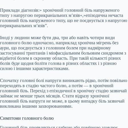
Приклади діагнозів:» хронічний головний біль напруженого
типу з напругою перикраніальних м’язів«,»епізодична нечаста
головний біль напруженого типу, що не поєднується з напругою
перикранальних м’язів”.
Іноді у людини може бути два, три або навіть чотири види
головного болю одночасно, наприклад хронічна мігрень без
аури, що поєднується з головним болем при надмірному
застосуванні триптанів і міофасціальним больовим синдромом з
відбитої болем в скроневу область. При такій кількості різних
болів буде щодня боліти голова в різних областях і з різною
силою і іншими характеристиками.
Спочатку головні болі напруги виникають рідко, потім повільно
переходять в стадію частого болю, а потім — в хронічний
головний біль. Перехід з епізодичної в хронічну стадію зазвичай
займає не менше трьох місяців. Стати відразу хронічної
головний біль напруги не може, в цьому випадку біль зазвичай
викликана іншими захворюваннями.
Симптоми головного болю
Головний біль проявляється слабкою або помірною здавлює