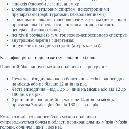
гіпоксія (хвороби легенів, анемія);
зловживання етиловим спиртом, психотропними
препаратами (барбітуратами, бензодіазепінами);
зловживання ліками з знеболюючим ефектом (нестероїдні
протизапальні препарати, ацетилсаліцилова кислота,
центральні анальгетики);
психічні розлади (в т. ч. тривожно-депресивного спектру);
внутрішньочерепна гіпертензія;
порушення прохідності судин (атеросклероз).
Класифікація та стадії розвитку головного болю
Головний біль напруги можна поділити на три групи:
Нечаста епізодична-голова болить не частіше одного дня
на місяць або не більше 12 днів на рік.
Часта епізодична – від 1 до 14 днів на місяць або від 12 до
180 днів на рік.
Хронічний головний біль-частіше 14 днів на місяць
протягом 3-х місяців або від 180 разів на рік.
Кожен з видів головного болю можна поділити на
супроводжується болем в області перикраніальних м’язів (м’язів
голови, обличчя і шиї) і без неї.