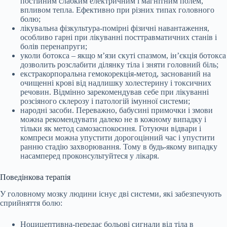
постійним слабким електричним і магнітним полем,
впливом тепла. Ефективно при різних типах головного
болю;
лікувальна фізкультура-помірні фізичні навантаження,
особливо гарні при лікуванні посттравматичних станів і
болів перенапруги;
уколи ботокса – якщо м’язи скуті спазмом, ін’єкція ботокса
дозволить розслабити ділянку тіла і зняти головний біль;
екстракорпоральна гемокорекція-метод, заснований на
очищенні крові від надлишку холестерину і токсичних
речовин. Відмінно зарекомендував себе при лікуванні
розсіяного склерозу і патологій імунної системи;
народні засоби. Переважно, бабусині примочки і змови
можна рекомендувати далеко не в кожному випадку і
тільки як метод самозаспокоєння. Готуючи відвари і
компреси можна упустити дорогоцінний час і упустити
ранню стадію захворювання. Тому в будь-якому випадку
насамперед проконсультуйтеся у лікаря.
Поведінкова терапія
У головному мозку людини існує дві системи, які забезпечують
сприйняття болю:
Ноцицептивна-передає больові сигнали від тіла в