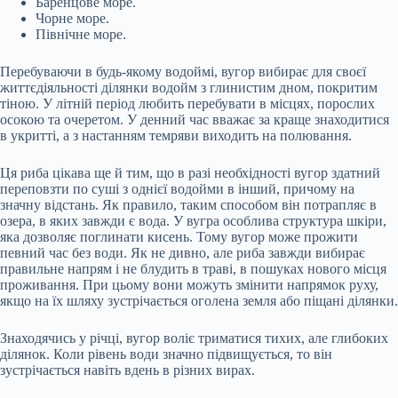
Баренцове море.
Чорне море.
Північне море.
Перебуваючи в будь-якому водоймі, вугор вибирає для своєї
життєдіяльності ділянки водойм з глинистим дном, покритим
тіною. У літній період любить перебувати в місцях, порослих
осокою та очеретом. У денний час вважає за краще знаходитися
в укритті, а з настанням темряви виходить на полювання.
Ця риба цікава ще й тим, що в разі необхідності вугор здатний
переповзти по суші з однієї водойми в інший, причому на
значну відстань. Як правило, таким способом він потрапляє в
озера, в яких завжди є вода. У вугра особлива структура шкіри,
яка дозволяє поглинати кисень. Тому вугор може прожити
певний час без води. Як не дивно, але риба завжди вибирає
правильне напрям і не блудить в траві, в пошуках нового місця
проживання. При цьому вони можуть змінити напрямок руху,
якщо на їх шляху зустрічається оголена земля або піщані ділянки.
Знаходячись у річці, вугор воліє триматися тихих, але глибоких
ділянок. Коли рівень води значно підвищується, то він
зустрічається навіть вдень в різних вирах.