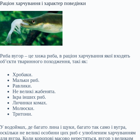
Раціон харчування і характер поведінки
Риба вугор – це хижа риба, в раціон харчування якої входять
об’єкти тваринного походження, такі як:
Хробаки.
Мальки риб.
Равлики.
Не великі жабенята.
Ікра інших риб.
Личинки комах.
Молюски.
Тритони.
У водоймах, де багато лина і щуки, багато так само і вугра,
оскільки не великі особини цих риб є улюбленим харчуванням
для вугра. Коли коропові масово нерестяться, вугор з великим