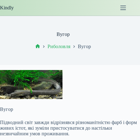
Перейти
Kindly
до
вмісту
Вугор
Риболовля
Вугор
Головна
Вугор
Підводний світ завжди відрізнявся різноманітністю фарб і форм
живих істот, які зуміли пристосуватися до настільки
незвичайним умов проживання.