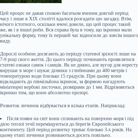
Цей процес не давав спокою багатьом вченим довгий період
часу і лише в XIX столітті вдалося розгадати цю загадку. Втім,
нічого істотного, оскільки вчені довели, що цей процес такий
же, як і в іншої риби. Вся справа була в тому, що ікринки мали
унікальну форму, тому їх перший час відносили до зовсім іншого
виду.
Дорослі особини досягають до періоду статевої зрілості лише на
7-9 році свого життя. До цього періоду починають проявлятися
статеві ознаки самок і самців. Як не дивно, але вугор для нересту
вирушає в море і шукає ділянки з глибинами до 400 метрів і
температурою води близько 15 градусів. При цьому вони
відкладають до півмільйона ікринок, за формою нагадують
мініатюрні вербові листочки, розмірами до 1 мм. Відрізняються
ікринки тим, що вони абсолютно прозорі.
Розвиток личинок відбувається в кілька етапів. Наприклад:
Після появи на світ вони спливають на поверхню моря і під
дією теплої течії переміщуються до берегів Європейського
континенту. Цей період розвитку триває близько 3-х років. На
цьому етапі личинки розвиваються досить повільно.