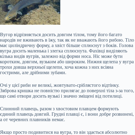
Вугор відрізняється досить довгим тілом, тому його багато
народів не вживають в їжу, так як не вважають його рибою. Тіло
має циліндричну форму, а хвіст більше сплюснут з боків. Голова
вугра досить маленька і злегка сплюснута. Фахівці виділяють
кілька видів вугрів, залежно від форми носа. Ніс може бути
коротким, довгим, вузьким або широким. Нижня щелепа у вугра
трохи довша верхньої щелепи, хоча кожна з них всіяна
гострими, але дрібними зубами.
Очі у цієї риби не великі, жовтувато-сріблястого відтінку.
Зяброва кришка не повністю прилягає до поверхні тіла з-за того,
що самі отвори досить вузькі і значно зміщені від потилиці.
Спинний плавець, разом з хвостовим плавцем формують
єдиний плавець довгий. Грудні плавці є, і вони добре розвинені,
а от черевних плавників немає.
Якщо просто подивитися на вугра, то він здається абсолютно