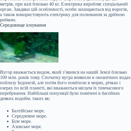
метрів, при вазі близько 40 кг. Електрика виробляє спеціальний
орган. Завдяки цій особливості, особи захищаються від ворогів,
а також використовують електрику для полювання за дрібною
рибкою.
Середовище існування
Вугор вважається видом, який з’явився на нашій Землі близько
100 млн. років тому. Спочатку вугра виявили в океанічних водах
поблизу Індонезії, але потім його помітили в морях, річках і
озерах по всій планеті, які вважаються місцем їх тимчасового
перебування. Найбільші популяції були помічені в басейнах
деяких водойм, таких як:
Балтійське море.
Середземне море.
Біле море.
Азовське море.