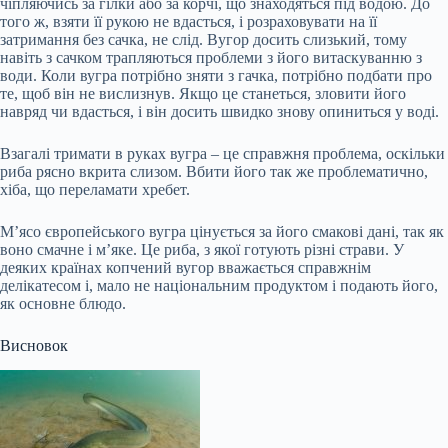
чіпляючись за гілки або за корчі, що знаходяться під водою. До
того ж, взяти її рукою не вдасться, і розраховувати на її
затримання без сачка, не слід. Вугор досить слизький, тому
навіть з сачком трапляються проблеми з його витаскуванню з
води. Коли вугра потрібно зняти з гачка, потрібно подбати про
те, щоб він не вислизнув. Якщо це станеться, зловити його
навряд чи вдасться, і він досить швидко знову опиниться у воді.
Взагалі тримати в руках вугра – це справжня проблема, оскільки
риба рясно вкрита слизом. Вбити його так же проблематично,
хіба, що переламати хребет.
М’ясо європейського вугра цінується за його смакові дані, так як
воно смачне і м’яке. Це риба, з якої готують різні страви. У
деяких країнах копчений вугор вважається справжнім
делікатесом і, мало не національним продуктом і подають його,
як основне блюдо.
Висновок