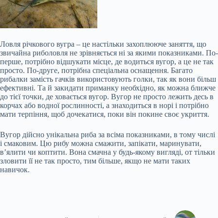
Ловля річкового вугра – це настільки захоплююче заняття, що
звичайна риболовля не зрівняється ні за якими показниками. По-
перше, потрібно відшукати місце, де водиться вугор, а це не так
просто. По-друге, потрібна спеціальна оснащення. Багато
рибалки замість гачків використовують голки, так як вони більш
ефективні. Та й закидати приманку необхідно, як можна ближче
до тієї точки, де ховається вугор. Вугор не просто лежить десь в
корчах або водної рослинності, а знаходиться в норі і потрібно
мати терпіння, щоб дочекатися, поки він покине своє укриття.
Вугор дійсно унікальна риба за всіма показниками, в тому числі
і смаковим. Цю рибу можна смажити, запікати, маринувати,
в’ялити чи коптити. Вона смачна у будь-якому вигляді, от тільки
зловити її не так просто, тим більше, якщо не мати таких
навичок.