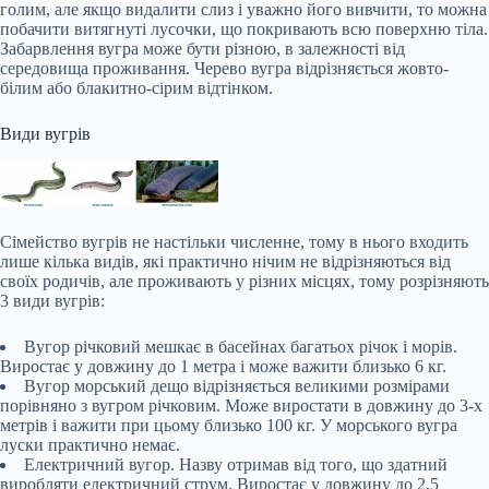
голим, але якщо видалити слиз і уважно його вивчити, то можна
побачити витягнуті лусочки, що покривають всю поверхню тіла.
Забарвлення вугра може бути різною, в залежності від
середовища проживання. Черево вугра відрізняється жовто-
білим або блакитно-сірим відтінком.
Види вугрів
Сімейство вугрів не настільки численне, тому в нього входить
лише кілька видів, які практично нічим не відрізняються від
своїх родичів, але проживають у різних місцях, тому розрізняють
3 види вугрів:
Вугор річковий мешкає в басейнах багатьох річок і морів.
Виростає у довжину до 1 метра і може важити близько 6 кг.
Вугор морський дещо відрізняється великими розмірами
порівняно з вугром річковим. Може виростати в довжину до 3-х
метрів і важити при цьому близько 100 кг. У морського вугра
луски практично немає.
Електричний вугор. Назву отримав від того, що здатний
виробляти електричний струм. Виростає у довжину до 2,5