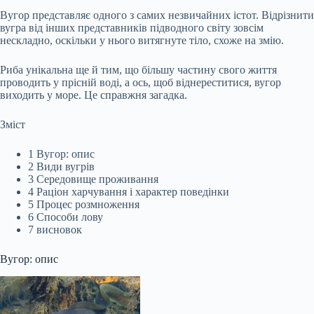
Вугор представляє одного з самих незвичайних істот. Відрізнити
вугра від інших представників підводного світу зовсім
нескладно, оскільки у нього витягнуте тіло, схоже на змію.
Риба унікальна ще й тим, що більшу частину свого життя
проводить у прісній воді, а ось, щоб віднереститися, вугор
виходить у море. Це справжня загадка.
Зміст
1 Вугор: опис
2 Види вугрів
3 Середовище проживання
4 Раціон харчування і характер поведінки
5 Процес розмноження
6 Способи лову
7 висновок
Вугор: опис