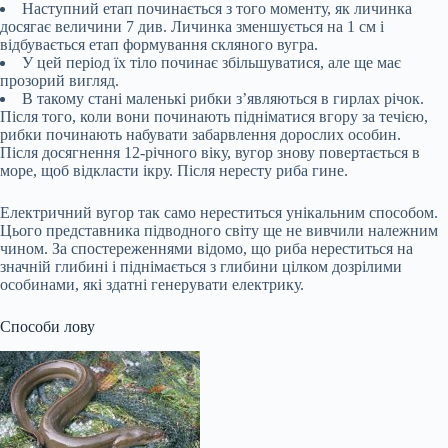
Наступний етап починається з того моменту, як личинка
досягає величини 7 див. Личинка зменшується на 1 см і
відбувається етап формування скляного вугра.
У цей період їх тіло починає збільшуватися, але ще має
прозорий вигляд.
В такому стані маленькі рибки з’являються в гирлах річок.
Після того, коли вони починають підніматися вгору за течією,
рибки починають набувати забарвлення дорослих особин.
Після досягнення 12-річного віку, вугор знову повертається в
море, щоб відкласти ікру. Після нересту риба гине.
Електричний вугор так само нереститься унікальним способом.
Цього представника підводного світу ще не вивчили належним
чином. За спостереженнями відомо, що риба нереститься на
значній глибині і піднімається з глибини цілком дозрілими
особинами, які здатні генерувати електрику.
Способи лову