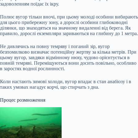
задоволенням поїдає їх ікру.
Полює вугор тільки вночі, при цьому молоді особини вибирають
для цього прибережну зону, а дорослі особини глибоководні
ділянки, що знаходяться на значному видаленні від берега. Як
правило, дорослі екземпляри зариваються на глибину до 1 метра.
Не дивлячись на повну темряву і поганий зір, вугор
безпомилково визначає потенційну жертву за кілька метрів. При
цьому вугор, завдяки відмінному нюху, чудово орієнтується в
повній темряві. Переміщуються вони досить повільно, особливо
в заростях водної рослинності.
Коли настають зимові холоди, вугор впадає в стан анабіозу і в
таких умовах нагадує корчі, що стирчать з дна.
Процес розмноження