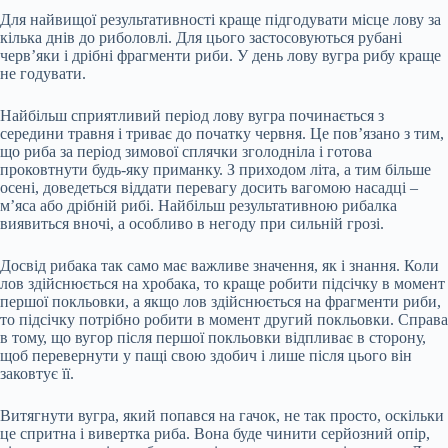
Для найвищої результативності краще підгодувати місце лову за
кілька днів до риболовлі. Для цього застосовуються рубані
черв’яки і дрібні фрагменти риби. У день лову вугра рибу краще
не годувати.
Найбільш сприятливий період лову вугра починається з
середини травня і триває до початку червня. Це пов’язано з тим,
що риба за період зимової сплячки зголодніла і готова
проковтнути будь-яку приманку. З приходом літа, а тим більше
осені, доведеться віддати перевагу досить вагомою насадці –
м’яса або дрібній рибі. Найбільш результативною рибалка
виявиться вночі, а особливо в негоду при сильній грозі.
Досвід рибака так само має важливе значення, як і знання. Коли
лов здійснюється на хробака, то краще робити підсічку в момент
першої покльовки, а якщо лов здійснюється на фрагменти риби,
то підсічку потрібно робити в момент другий покльовки. Справа
в тому, що вугор після першої покльовки відпливає в сторону,
щоб перевернути у пащі свою здобич і лише після цього він
заковтує її.
Витягнути вугра, який попався на гачок, не так просто, оскільки
це спритна і вивертка риба. Вона буде чинити серйозний опір,