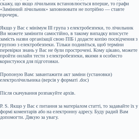
скажу, що якщо лічильник встановлюється вперше, то графи
«Замінний лічильник» заповнювати не потрібно — ставте
прочерк.
Якщо у Вас є мінімум III група з електробезпеки, то лічильник
Ви можете замінити самостійно, в такому випадку вписуєте
замість назви організації свою ПІБ і додаєте копію посвідчення з
групою з електробезпеки. Тільки подивіться, щоб терміни
перевірки знань у Вас не були прострочені. Кому цікаво, можете
пройти онлайн тести з електробезпеки, якими я особисто
користуюся для підготовки.
Пропоную Вам: завантажити акт заміни (установки)
електролічильника (версія у форматі .doc)
Після скачування розпакуйте архів.
P. S. Якщо у Вас є питання за матеріалом статті, то задавайте їх у
формі коментарів або на електронну адресу. Буду радий Вам
допомогти. Дякую за увагу.