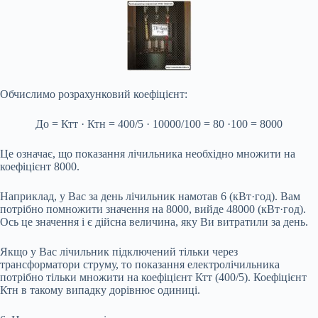
Обчислимо розрахунковий коефіцієнт:
До = Ктт · Ктн = 400/5 · 10000/100 = 80 ·100 = 8000
Це означає, що показання лічильника необхідно множити на
коефіцієнт 8000.
Наприклад, у Вас за день лічильник намотав 6 (кВт·год). Вам
потрібно помножити значення на 8000, вийде 48000 (кВт·год).
Ось це значення і є дійсна величина, яку Ви витратили за день.
Якщо у Вас лічильник підключений тільки через
трансформатори струму, то показання електролічильника
потрібно тільки множити на коефіцієнт Ктт (400/5). Коефіцієнт
Ктн в такому випадку дорівнює одиниці.