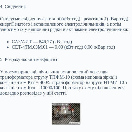
4. Свідчення
Списуємо свідчення активної (кВт·год) і реактивної (кВар·год)
енергії знятого і встановленого електролічильників, а потім
заносимо їх у відповідні рядки в акт заміни електролічильника:
САЗУ-ИТ — 846,77 (кВт·год)
СЕТ-4ТМ.03М.01 — 0,00 (кВт·год) 0,00 (кВар·год)
5. Розрахунковий коефіцієнт
У моєму прикладі, лічильник встановлений через два
трансформатора струму ТПФМ-10 (схема неповна зірка) з
коефіцієнтом Ктт = 400/5 і трансформатор напруги НТМИ-10 з
коефіцієнтом Ктн = 10000/100. Про таку схему підключення я
докладно розповідав у цій статті.