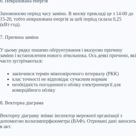
6. Неврахована енергія
Заповнюємо період часу заміни. В моєму прикладі це з 14-00 до
15-20, тобто неврахована енергія за цей період склала 0,25
(кВт·год).
7. Причина заміни
У цьому рядку пишемо обґрунтування і вказуємо причину
заміни і встановлення нового лічильника. Ось деякі причини, які
часто зустрічаються:
закінчився термін міжповірочного інтервалу (РКК)
клас точності не відповідає сучасним нормам
необхідність погодинного обліку електроенергії для
комерційного обліку
8. Векторна діаграма
Векторну діаграму знімає інспектор мережної організації з
допомогою вольтамперфазометра (ВАФ). Отримані дані заносить
в акт.