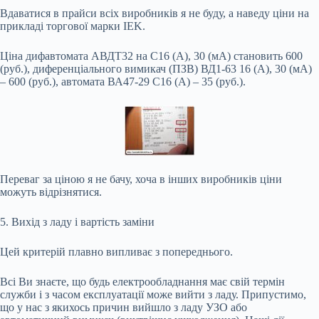
Вдаватися в прайси всіх виробників я не буду, а наведу ціни на
прикладі торгової марки IEK.
Ціна дифавтомата АВДТ32 на С16 (А), 30 (мА) становить 600
(руб.), диференціального вимикач (ПЗВ) ВД1-63 16 (А), 30 (мА)
– 600 (руб.), автомата ВА47-29 С16 (А) – 35 (руб.).
Переваг за ціною я не бачу, хоча в інших виробників ціни
можуть відрізнятися.
5. Вихід з ладу і вартість заміни
Цей критерій плавно випливає з попереднього.
Всі Ви знаєте, що будь електрообладнання має свій термін
служби і з часом експлуатації може вийти з ладу. Припустимо,
що у нас з якихось причин вийшло з ладу УЗО або