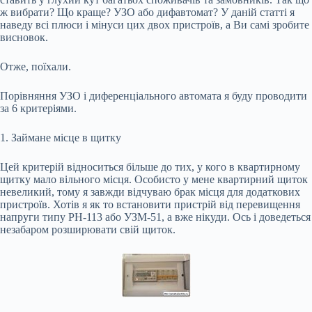
ж вибрати? Що краще? УЗО або дифавтомат? У даній статті я
наведу всі плюси і мінуси цих двох пристроїв, а Ви самі зробите
висновок.
Отже, поїхали.
Порівняння УЗО і диференціального автомата я буду проводити
за 6 критеріями.
1. Займане місце в щитку
Цей критерій відноситься більше до тих, у кого в квартирному
щитку мало вільного місця. Особисто у мене квартирний щиток
невеликий, тому я завжди відчуваю брак місця для додаткових
пристроїв. Хотів я як то встановити пристрій від перевищення
напруги типу РН-113 або УЗМ-51, а вже нікуди. Ось і доведеться
незабаром розширювати свій щиток.