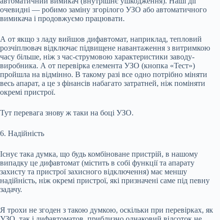
автоматичний вимикач (внутрішнє ушкодження). Наші дії
очевидні — робимо заміну згорілого УЗО або автоматичного
вимикача і продовжуємо працювати.
А от якщо з ладу вийшов дифавтомат, наприклад, тепловий
розчіплювач відключає підвищене навантаження з витримкою
часу більше, ніж з час-струмовою характеристики заводу-
виробника. А от перевірка елемента УЗО (кнопка «Тест»)
пройшла на відмінно. В такому разі все одно потрібно міняти
весь апарат, а це з фінансів набагато затратней, ніж поміняти
окремі пристрої.
Тут перевага знову ж таки на боці УЗО.
6. Надійність
Існує така думка, що будь комбіноване пристрій, в нашому
випадку це дифавтомат (містить в собі функції та апарату
захисту та пристрої захисного відключення) має меншу
надійність, ніж окремі пристрої, які призначені саме під певну
задачу.
Я трохи не згоден з такою думкою, оскільки при перевірках, як
УЗО, так і дифавтоматов, приблизно однаковий відсоток не