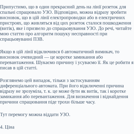
Припустимо, що в один прекрасний день на лінії розеток для
спальні спрацювало УЗО. Відповідно, можна відразу зробити
висновок, що в цій лінії електропроводки або в електричних
пристроях, що живляться від цих розеток сталося пошкодження
(витік), яке і призвело до спрацьовування УЗО. До речі, читайте
мою статтю про алгоритм пошуку несправності при
спрацьовуванні ПЗВ.
Якщо в цій лінії відключився б автоматичний вимикач, то
висновок очевидний — це коротке замикання або
перевантаження. Шукаємо причину і усуваємо її. Як це робити я
писав в цій статті.
Розглянемо цей випадок, тільки з застосуванням
диференціального автомата. При його відключенні причина
відразу не зрозуміла, т. к. це може бути як витік, так і коротке
замикання або перевантаження. Для визначення і віднайдення
причини спрацювання піде трохи більше часу.
Тут перемогу можна віддати УЗО.
4. Ціна