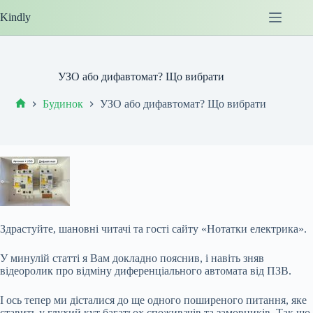
Перейти
Kindly
до
вмісту
УЗО або дифавтомат? Що вибрати
Будинок
УЗО або дифавтомат? Що вибрати
Головна
Здрастуйте, шановні читачі та гості сайту «Нотатки електрика».
У минулій статті я Вам докладно пояснив, і навіть зняв
відеоролик про відміну диференціального автомата від ПЗВ.
І ось тепер ми дісталися до ще одного поширеного питання, яке
ставить у глухий кут багатьох споживачів та замовників. Так що