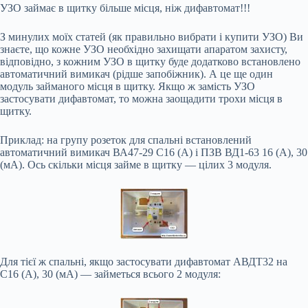
УЗО займає в щитку більше місця, ніж дифавтомат!!!
З минулих моїх статей (як правильно вибрати і купити УЗО) Ви
знаєте, що кожне УЗО необхідно захищати апаратом захисту,
відповідно, з кожним УЗО в щитку буде додатково встановлено
автоматичний вимикач (рідше запобіжник). А це ще один
модуль займаного місця в щитку. Якщо ж замість УЗО
застосувати дифавтомат, то можна заощадити трохи місця в
щитку.
Приклад: на групу розеток для спальні встановлений
автоматичний вимикач ВА47-29 С16 (А) і ПЗВ ВД1-63 16 (А), 30
(мА). Ось скільки місця займе в щитку — цілих 3 модуля.
Для тієї ж спальні, якщо застосувати дифавтомат АВДТ32 на
С16 (А), 30 (мА) — займеться всього 2 модуля: