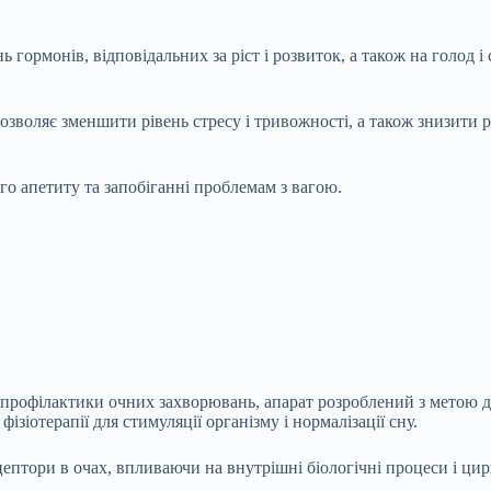
гормонів, відповідальних за ріст і розвиток, а також на голод і 
озволяє зменшити рівень стресу і тривожності, а також знизити 
го апетиту та запобіганні проблемам з вагою.
профілактики очних захворювань, апарат розроблений з метою д
зіотерапії для стимуляції організму і нормалізації сну.
цептори в очах, впливаючи на внутрішні біологічні процеси і цир