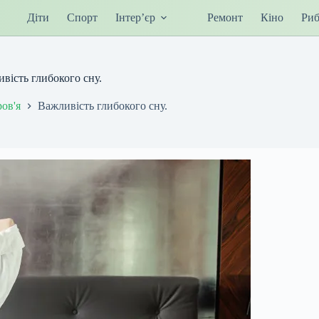
Діти
Спорт
Інтер’єр
Ремонт
Кіно
Риб
вість глибокого сну.
ров'я
Важливість глибокого сну.