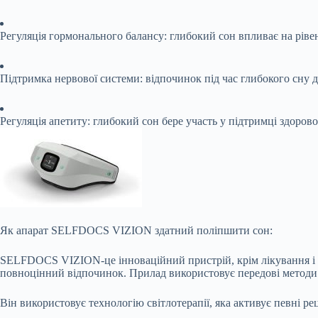
Регуляція гормонального балансу: глибокий сон впливає на рівень 
Підтримка нервової системи: відпочинок під час глибокого сну д
Регуляція апетиту: глибокий сон бере участь у підтримці здорово
Як апарат SELFDOCS VIZION здатний поліпшити сон:
SELFDOCS VIZION-це інноваційний пристрій, крім лікування і 
повноцінний відпочинок. Прилад використовує передові методи фі
Він використовує технологію світлотерапії, яка активує певні ре