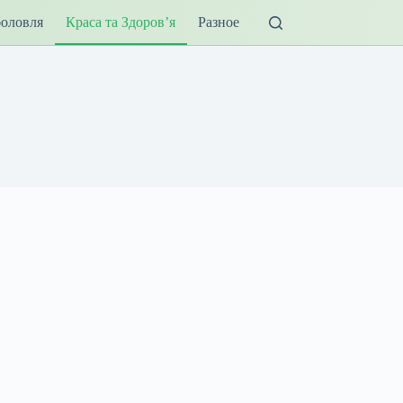
оловля
Краса та Здоров’я
Разное