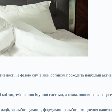
вності і є фазою сну, в якій організм проходить найбільш активн
 клітин, зміцненню імунної системи, а також поповнення енерге
ації, запам’ятовування, формування пам’яті і зміцнення навичо