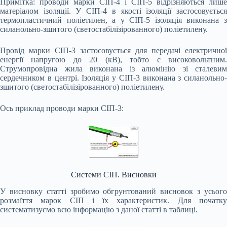
Примітка: проводи марки СІП-4 і СІП-5 відрізняються лише
матеріалом ізоляції. У СІП-4 в якості ізоляції застосовується
термопластичний поліетилен, а у СІП-5 ізоляція виконана з
силанольно-зшитого (светостабілізірованного) поліетилену.
Провід марки СІП-3 застосовується для передачі електричної
енергії напругою до 20 (кВ), тобто є високовольтним.
Струмопровідна жила виконана із алюмінію зі сталевим
сердечником в центрі. Ізоляція у СІП-3 виконана з силанольно-
зшитого (светостабілізірованного) поліетилену.
Ось приклад проводи марки СІП-3:
Системи СІП. Висновки
У висновку статті зробимо обгрунтований висновок з усього
розмаїття марок СІП і їх характеристик. Для початку
систематизуємо всю інформацію з даної статті в таблиці.