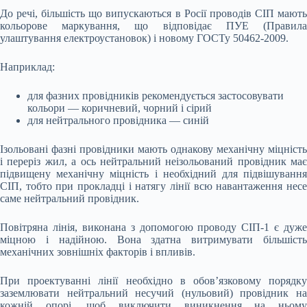
До речі, більшість що випускаються в Росії проводів СІП мають
кольорове маркування, що відповідає ПУЕ (Правила
улаштування електроустановок) і новому ГОСТу 50462-2009.
Наприклад:
для фазних провідників рекомендується застосовувати
кольори — коричневий, чорний і сірий
для нейтрального провідника — синій
Ізольовані фазні провідники мають однакову механічну міцність
і переріз жил, а ось нейтральний неізольований провідник має
підвищену механічну міцність і необхідний для підвішування
СІП, тобто при прокладці і натягу лінії всю навантаження несе
саме нейтральний провідник.
Повітряна лінія, виконана з допомогою проводу СІП-1 є дуже
міцною і надійною. Вона здатна витримувати більшість
механічних зовнішніх факторів і впливів.
При проектуванні лінії необхідно в обов’язковому порядку
заземлювати нейтральний несучий (нульовий) провідник на
кожній опорі, щоб виключити виникнення на ньому