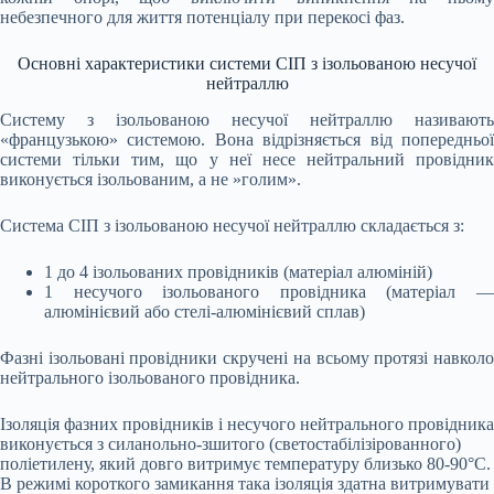
небезпечного для життя потенціалу при перекосі фаз.
Основні характеристики системи СІП з ізольованою несучої
нейтраллю
Систему з ізольованою несучої нейтраллю називають
«французькою» системою. Вона відрізняється від попередньої
системи тільки тим, що у неї несе нейтральний провідник
виконується ізольованим, а не »голим».
Система СІП з ізольованою несучої нейтраллю складається з:
1 до 4 ізольованих провідників (матеріал алюміній)
1 несучого ізольованого провідника (матеріал —
алюмінієвий або стелі-алюмінієвий сплав)
Фазні ізольовані провідники скручені на всьому протязі навколо
нейтрального ізольованого провідника.
Ізоляція фазних провідників і несучого нейтрального провідника
виконується з силанольно-зшитого (светостабілізірованного)
поліетилену, який довго витримує температуру близько 80-90°С.
В режимі короткого замикання така ізоляція здатна витримувати