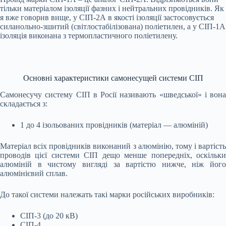
тільки матеріалом ізоляції фазних і нейтральних провідників. Як
я вже говорив вище, у СІП-2А в якості ізоляції застосовується
силанольно-зшитий (світлостабілізована) поліетилен, а у СІП-1А
ізоляція виконана з термопластичного поліетилену.
Основні характеристики самонесущей системи СІП
Самонесучу систему СІП в Росії називають «шведської» і вона
складається з:
1 до 4 ізольованих провідників (матеріал — алюміній)
Матеріал всіх провідників виконаний з алюмінію, тому і вартість
проводів цієї системи СІП дещо менше попередніх, оскільки
алюміній в чистому вигляді за вартістю нижче, ніж його
алюмінієвий сплав.
До такої системи належать такі марки російських виробників:
СІП-3 (до 20 кВ)
СІП-4