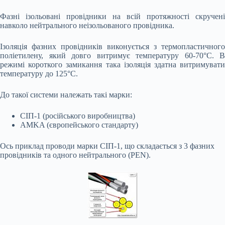
Фазні ізольовані провідники на всій протяжності скручені
навколо нейтрального неізольованого провідника.
Ізоляція фазних провідників виконується з термопластичного
поліетилену, який довго витримує температуру 60-70°С. В
режимі короткого замикання така ізоляція здатна витримувати
температуру до 125°С.
До такої системи належать такі марки:
СІП-1 (російського виробництва)
AMKA (європейського стандарту)
Ось приклад проводи марки СІП-1, що складається з 3 фазних
провідників та одного нейтрального (PEN).