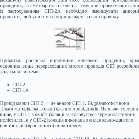
провідник, а саме шар його ізоляції. Тому при проектуванні лінії
із застосуванням СІП-2А необхідно зменшувати анкерні
прольоти, щоб уникнути розриву шару ізоляції проводу.
Примітка: російські виробники кабельної продукції, крім
основних вище перерахованих систем проводів СІП розробили
додаткові системи:
СІП-2
СІП-1А
Провід марки СІП-2 — це аналог СІП-1. Відрізняються вони
тільки матеріалом ізоляції фазних провідників. Як я вже говорив
вище, у СІП-1 в якості ізоляції застосовується термопластичний
поліетилен, а у СІП-2 ізоляція виконана з силанольно-зшитого
(светостабілізірованного) поліетилену.
Провід марки СІП-1А – це аналог СІП-2А. Відрізняються вони