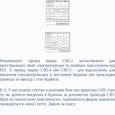
Рекомендую: провід марки СІП-2 застосовувати для
магістральних ліній електропередач та лінійних відгалужень від
ПЛ. А провід марки СІП-4 або СІП-5 – для відгалужень для
введення електропроводки в житловий будинок або прокладки
проводу по фасаду і стін будівель.
P. S. У наступних статтях я розповім Вам про арматури СІП і про
те, як зробити введення в будинок за допомогою проводів СІП.
Щоб не пропустити нові випуски, підпишіться (форма підписки
знаходиться в кінці статті). Дякую за увагу.