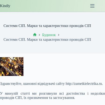
Перейти
Kindly
до
вмісту
Системи СІП. Марки та характеристики проводів СІП
Будинок
Головна
Системи СІП. Марки та характеристики проводів СІП
Здравствуйте, шановні відвідувачі сайту http://zametkielectrika.ru.
У минулій статті ми розглянули всі достоїнства і недоліки
проводів СІП, їх призначення та застосування.