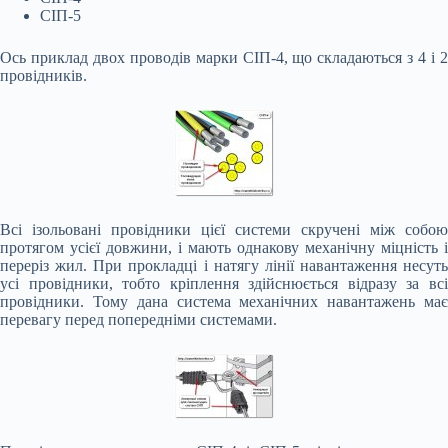
СІП-5
Ось приклад двох проводів марки СІП-4, що складаються з 4 і 2
провідників.
Всі ізольовані провідники цієї системи скручені між собою
протягом усієї довжини, і мають однакову механічну міцність і
переріз жил. При прокладці і натягу лінії навантаження несуть
усі провідники, тобто кріплення здійснюється відразу за всі
провідники. Тому дана система механічних навантажень має
перевагу перед попередніми системами.