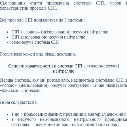
Сьогоднішня стаття присвячена системам СІП, марок і
характеристик проводів СІП.
Всі проводу СІП поділяються на 3 системи:
СІП з «голою» (неізольованої) несучої нейтраллю
СІП з ізольованою несучої нейтраллю
самонесуча система СІП
Розглянемо кожен вид більш докладно.
Основні характеристики системи СІП з «голою» несучої
нейтраллю
Перша система, яку ми розглянемо, називається системою СІП з
«голою» (неізольованої) несучої нейтраллю. Її ще називають
«фінської» системою.
Вона складається з:
1 до 4 ізольованих фазних провідників (матеріал алюміній)
1 несучого неізольованого нейтрального провідника
(матеріал — алюмінієвий або стелі-алюмінієвий сплав)