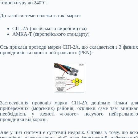
температуру до 240°С.
До такої системи належать такі марки:
СІП-2А (російського виробництва)
АМКА-Т (європейського стандарту)
Ось приклад проводи марки СІП-2А, що складається з 3 фазних
провідників та одного нейтрального (PEN).
Застосування проводів марки СІП-2А доцільно тільки для
прибережних (морських) районів, оскільки саме там виникає
необхідність у захисті «голого» несучого нейтрального
провідника від корозії.
Але у цієї системи є суттєвий недолік. Справа в тому, що всю
механічну навантаження лінії несе ізольований нейтральний