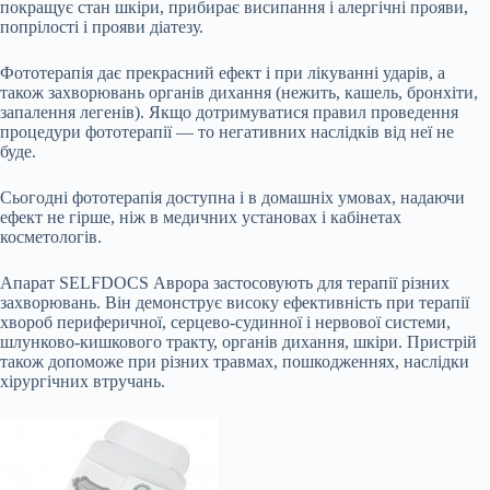
покращує стан шкіри, прибирає висипання і алергічні прояви,
попрілості і прояви діатезу.
Фототерапія дає прекрасний ефект і при лікуванні ударів, а
також захворювань органів дихання (нежить, кашель, бронхіти,
запалення легенів). Якщо дотримуватися правил проведення
процедури фототерапії — то негативних наслідків від неї не
буде.
Сьогодні фототерапія доступна і в домашніх умовах, надаючи
ефект не гірше, ніж в медичних установах і кабінетах
косметологів.
Апарат SELFDOCS Аврора застосовують для терапії різних
захворювань. Він демонструє високу ефективність при терапії
хвороб периферичної, серцево-судинної і нервової системи,
шлунково-кишкового тракту, органів дихання, шкіри. Пристрій
також допоможе при різних травмах, пошкодженнях, наслідки
хірургічних втручань.