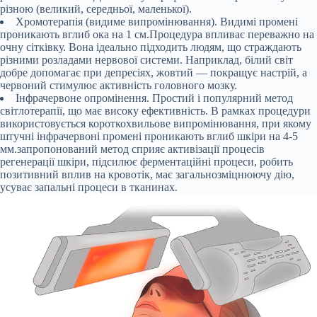
різною (великий, середньої, маленької).
Хромотерапія (видиме випромінювання). Видимі промені
проникають вглиб ока на 1 см.Процедура впливає переважно на
очну сітківку. Вона ідеально підходить людям, що страждають
різними розладами нервової системи. Наприклад, білий світ
добре допомагає при депресіях, жовтий — покращує настрій, а
червоний стимулює активність головного мозку.
Інфрачервоне опромінення. Простий і популярний метод
світлотерапії, що має високу ефективність. В рамках процедури
використовується короткохвильове випромінювання, при якому
штучні інфрачервоні промені проникають вглиб шкіри на 4-5
мм.запропонований метод сприяє активізації процесів
регенерації шкіри, підсилює ферментаційні процеси, робить
позитивний вплив на кровотік, має загальнозміцнюючу дію,
усуває запальні процеси в тканинах.