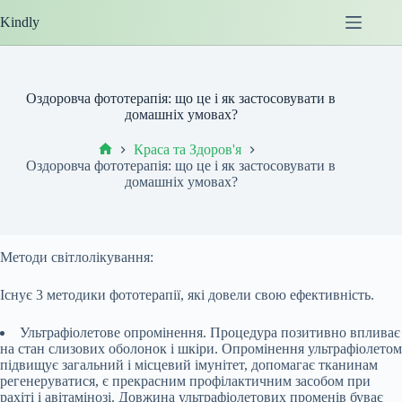
Перейти
Kindly
до
вмісту
Оздоровча фототерапія: що це і як застосовувати в
домашніх умовах?
Краса та Здоров'я
Головна
Оздоровча фототерапія: що це і як застосовувати в
домашніх умовах?
Методи світлолікування:
Існує 3 методики фототерапії, які довели свою ефективність.
Ультрафіолетове опромінення. Процедура позитивно впливає
на стан слизових оболонок і шкіри. Опромінення ультрафіолетом
підвищує загальний і місцевий імунітет, допомагає тканинам
регенеруватися, є прекрасним профілактичним засобом при
рахіті і авітамінозі. Довжина ультрафіолетових променів буває