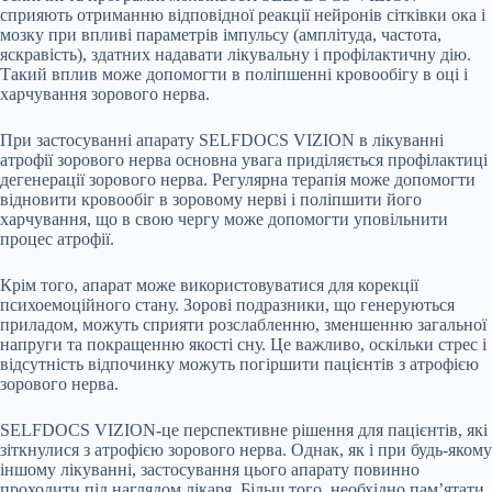
сприяють отриманню відповідної реакції нейронів сітківки ока і
мозку при впливі параметрів імпульсу (амплітуда, частота,
яскравість), здатних надавати лікувальну і профілактичну дію.
Такий вплив може допомогти в поліпшенні кровообігу в оці і
харчування зорового нерва.
При застосуванні апарату SELFDOCS VIZION в лікуванні
атрофії зорового нерва основна увага приділяється профілактиці
дегенерації зорового нерва. Регулярна терапія може допомогти
відновити кровообіг в зоровому нерві і поліпшити його
харчування, що в свою чергу може допомогти уповільнити
процес атрофії.
Крім того, апарат може використовуватися для корекції
психоемоційного стану. Зорові подразники, що генеруються
приладом, можуть сприяти розслабленню, зменшенню загальної
напруги та покращенню якості сну. Це важливо, оскільки стрес і
відсутність відпочинку можуть погіршити пацієнтів з атрофією
зорового нерва.
SELFDOCS VIZION-це перспективне рішення для пацієнтів, які
зіткнулися з атрофією зорового нерва. Однак, як і при будь-якому
іншому лікуванні, застосування цього апарату повинно
проходити під наглядом лікаря. Більш того, необхідно пам’ятати,