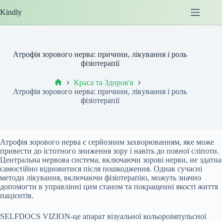
Перейти
Kindly
до
вмісту
Атрофія зорового нерва: причини, лікування і роль
фізіотерапії
Краса та Здоров'я
Головна
Атрофія зорового нерва: причини, лікування і роль
фізіотерапії
Атрофія зорового нерва є серйозним захворюванням, яке може
привести до істотного зниження зору і навіть до повної сліпоти.
Центральна нервова система, включаючи зорові нерви, не здатна
самостійно відновитися після пошкодження. Однак сучасні
методи лікування, включаючи фізіотерапію, можуть значно
допомогти в управлінні цим станом та покращенні якості життя
пацієнтів.
SELFDOCS VIZION-це апарат візуальної кольороімпульсної